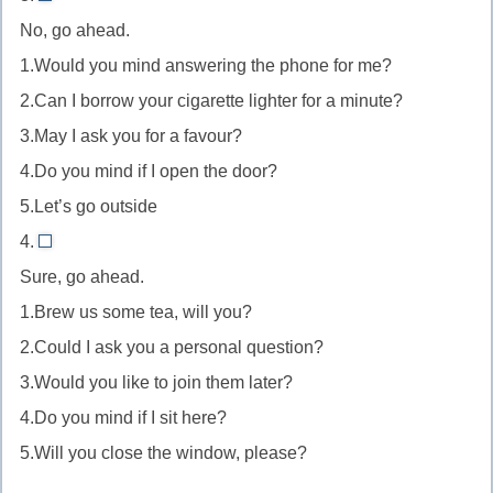
4
на
с
No, go ahead.
//
благодарность
вами
1.Would you mind answering the phone for me?
No,
за
всё
2.Can I borrow your cigarette lighter for a minute?
go
оказанную
в
ahead
3.May I ask you for a favour?
услугу.
порядке
—
4.Do you mind if I open the door?
это
5.Let’s go outside
реакция
4.
на
2
Sure, go ahead.
просьбу
//
1.Brew us some tea, will you?
о
Sure,
2.Could I ask you a personal question?
разрешении
go
что-
ahead
3.Would you like to join them later?
то
дает
4.Do you mind if I sit here?
сделать.
собеседнику
5.Will you close the window, please?
разрешение