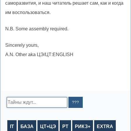
саморазвития, и наш читатель решает сам, как и когда
им воспользоваться.
N.B. Some assembly required.
Sincerely yours,
A.N. Other aka ЦЭ/ЦТ:ENGLISH
Search:
IT
БАЗА
ЦТ+ЦЭ
РТ
РИКЗ+
EXTRA