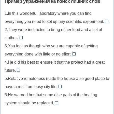
Пример упражнения на поиск лишних слов
—
—
time
стол
call
to
ресторан,
(отговорки,
иметь
копить
—
смотрится
names
call
на
1.In this wonderful laboratory where you can find
истории)
значение,
(деньги
экономить
нелепо
—
for
прогулку),
everything you need to set up any scientific experiment.
влиять,
на
время
в
WHE
обзывать,
—
пригласить
вносить
2.They were instructed to bring either food and a set of
что-
маленькой
//
давать
требовать,
на
существенные
то
clothes.
комнате
Лиш
обидные
призывать
EITHER
свидание
изменения
крупное)
3.You feel as though who you are capable of getting
слов
прозвища
к
//
дела
everything done with little or no effort.
чему-
Ошибка
WHO
пре
либо
4.He did his best to ensure it that the project had a great
в
//
грам
парном
future.
После
IT
неп
союзе.
5.Relative remoteness made the house a so good place to
союза
//
Есл
Either
as
have a rest from busy city life.
Глагол
есть
SO
всегда
though
6.He warned her that some else parts of the heating
ensure
wher
//
работает
подлежащее
не
system should be replaced.
то
Нарушен
в
ELSE
и
требует
это
порядок
паре
//