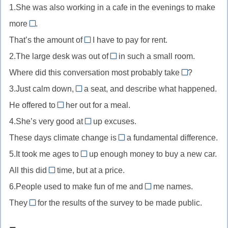
1.She was also working in a cafe in the evenings to make
more
.
MONEY
That’s the amount of
I have to pay for rent.
//
MONEY
2.The large desk was out of
in such a small room.
to
//
PLACE
Where did this conversation most probably take
make
?
amount
//
PLACE
money
3.Just calm down,
a seat, and describe what happened.
of
out
//
TAKE
—
money
He offered to
her out for a meal.
of
to
//
TAKE
зарабатывать
—
place
4.She’s very good at
up excuses.
take
to
//
MAKING
деньги
количество
—
place
These days climate change is
take
a fundamental difference.
take
//
MAKING
денег
не
—
a
5.It took me ages to
out
up enough money to buy a new car.
to
//
SAVE
к
происходить
seat
—
All this did
time, but at a price.
make
to
//
SAVE
месту,
иметь
—
вывести
up
6.People used to make fun of me and
make
me names.
to
//
неуместный,
CALL
место,
садиться,
куда-
—
a
They
for the results of the survey to be made public.
save
to
чужеродный.
//
состояться
CALL
присаживаться
либо
выдумывать,
difference
up
save
Большой
to
//
(в
сочинять