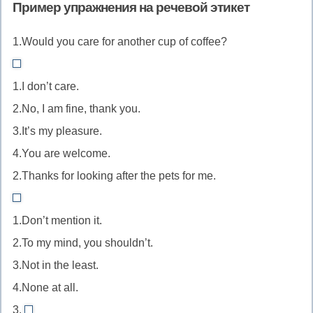
сказуемое
Пример упражнения на речевой этикет
постановки
при
слов.
с
Слово
идут
дополнения
пре
Наречие
or
else
напрямую,
1.Would you care for another cup of coffee?
(it)
но
so
(либо…
не
без
перед
здес
не
2
либо).
может
дополнительных
придаточным
1.I don’t care.
нет
может
//
Союз
стоять
союзных
предложением
глав
2.No, I am fine, thank you.
стоять
В
and
перед
слов.
с
между
3.It’s my pleasure.
английском
используется
существительным
that.
артиклем
языке
с
4.You are welcome.
как
(a)
вежливый
both
прилагательное.
2.Thanks for looking after the pets for me.
и
отказ
(и…
1
прилагательным
традиционно
и).
1.Don’t mention it.
//
(good).
сопровождается
2.To my mind, you shouldn’t.
стандартный
благодарностью
3.Not in the least.
и
или
вежливый
4.None at all.
заверением,
ответ
что
3.