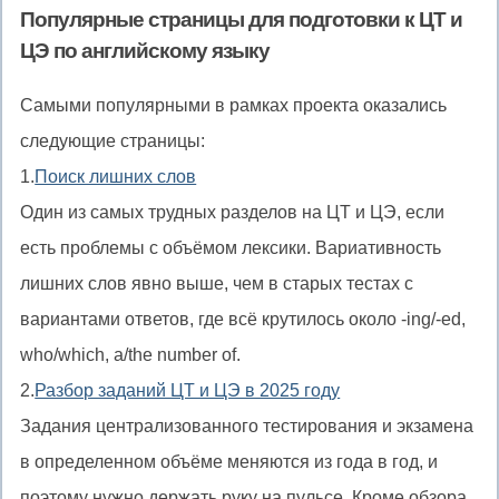
начать
Популярные страницы для подготовки к ЦТ и
какое-
ЦЭ по английскому языку
то
действие
Самыми популярными в рамках проекта оказались
следующие страницы:
1.
Поиск лишних слов
Один из самых трудных разделов на ЦТ и ЦЭ, если
есть проблемы с объёмом лексики. Вариативность
лишних слов явно выше, чем в старых тестах с
вариантами ответов, где всё крутилось около -ing/-ed,
who/which, a/the number of.
2.
Разбор заданий ЦТ и ЦЭ в 2025 году
Задания централизованного тестирования и экзамена
в определенном объёме меняются из года в год, и
поэтому нужно держать руку на пульсе. Кроме обзора