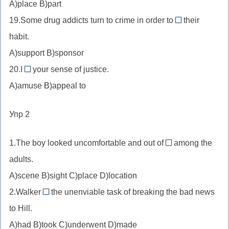
A)place B)part
//
//
создан
19.Some drug addicts turn to crime in order to
their
место
support
для
habit.
(состояться)
//
A)support B)sponsor
поддерживать
20.I
your sense of justice.
appeal
A)amuse B)appeal to
to
//
Упр 2
апеллирую
к
1.The boy looked uncomfortable and out of
among the
place
adults.
//
A)scene B)sight C)place D)location
не
2.Walker
the unenviable task of breaking the bad news
в
had
своей
to Hill.
//
тарелке
A)had B)took C)underwent D)made
имел