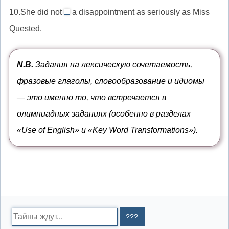
забыть
10.She did not
a disappointment as seriously as Miss
of
do
take
о
причина
Quested.
nothing
//
(чего-
about
take
либо)
ничего
seriously
N.B.
Задания на лексическую сочетаемость,
не
воспринимать
фразовые глаголы, словообразование и идиомы
делать
серьёзно
— это именно то, что встречается в
относительно
олимпиадных заданиях (особенно в разделах
«Use of English» и «Key Word Transformations»).
Search: