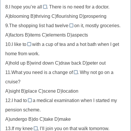
эффект
8.I hope you’re all
. There is no need for a doctor.
показатель
flourishing
неожидан
A)blooming B)thriving C)flourishing D)prospering
/
//
коэффициент
9.The shopping list had twelve
on it, mostly groceries.
в
items
A)factors B)items C)elements D)aspects
расцвете,
//
применяется
10.I like to
with a cup of tea and a hot bath when I get
пунктов
wind
к
home from work.
/
down
людям
предметов,
A)hold up B)wind down C)draw back D)peter out
//
в
«items
11.What you need is a change of
расслабиться
. Why not go on a
значении
scene
on
cruise?
«цветущий
//
a
A)sight B)place C)scene D)location
вид,
a
list»
12.I had to
a medical examination when I started my
отличное
change
пункты
undergo
здоровье»
of
pension scheme.
списка
//
scene
A)undergo B)do C)take D)make
покупок
с
смена
13.If my knee
мед.
, I’ll join you on that walk tomorrow.