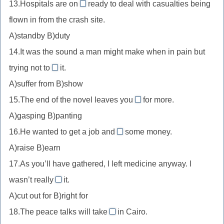
13.Hospitals are on
ready to deal with casualties being
//
standby
flown in from the crash site.
хорошо
//
для
A)standby B)duty
в
14.It was the sound a man might make when in pain but
состоянии
готовности
trying not to
it.
show
A)suffer from B)show
//
15.The end of the novel leaves you
for more.
показывать
gasping
A)gasping B)panting
//
16.He wanted to get a job and
some money.
жаждая
earn
A)raise B)earn
продолжения
//
17.As you’ll have gathered, I left medicine anyway. I
заработать
wasn’t really
it.
cut
A)cut out for B)right for
out
18.The peace talks will take
in Cairo.
for
place