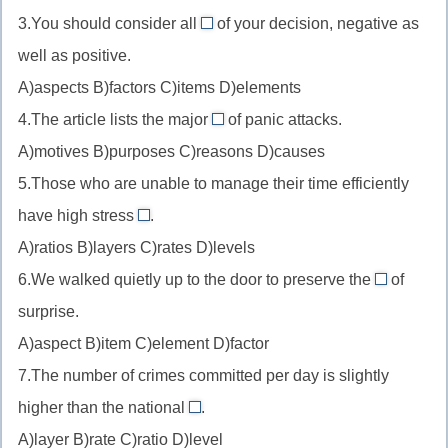
(не
3.You should consider all
задачу
of your decision, negative as
aspects
к
(have
well as positive.
//
месту)
a
A)aspects B)factors C)items D)elements
аспекты
устойчивое
task)
4.The article lists the major
/
of panic attacks.
выражение
causes
стороны,
A)motives B)purposes C)reasons D)causes
//
подразумевает
5.Those who are unable to manage their time efficiently
причины
рассмотрение
have high stress
.
levels
с
A)ratios B)layers C)rates D)levels
//
разных
6.We walked quietly up to the door to preserve the
of
stress
сторон
element
surprise.
levels
(позитивных/
//
A)aspect B)item C)element D)factor
негативных).
элемент
7.The number of crimes committed per day is slightly
element
of
higher than the national
.
rate
surprise
A)layer B)rate C)ratio D)level
//