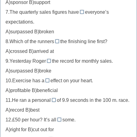
A)sponsor B)support
//
7.The quarterly sales figures have
everyone’s
спонсировать
surpassed
expectations.
//
A)surpassed B)broken
превзошли
8.Which of the runners
the finishing line first?
crossed
A)crossed B)arrived at
//
9.Yesterday Roger
the record for monthly sales.
пересек
broke
A)surpassed B)broke
//
10.Exercise has a
effect on your heart.
побил
beneficial
A)profitable B)beneficial
//
11.He ran a personal
of 9.9 seconds in the 100 m. race.
благоприятный
best
A)record B)best
//
12.£50 per hour? It’s all
some.
лучший
right
A)right for B)cut out for
результат
for