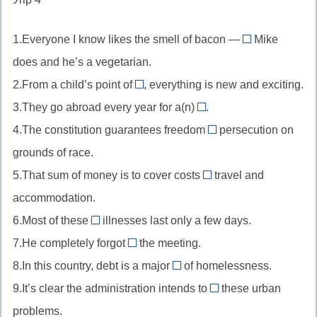
прилагательное
ct
+-
перед
+-
1.Everyone I know likes the smell of bacon —
ing
Mike
существительным,
even
guish
(растущий)
does and he’s a vegetarian.
see
//
2.From a child’s point of
, everything is new and exciting.
+fore-
даже
view
3.They go abroad every year for a(n)
+-
.
//
change
able
4.The constitution guarantees freedom
persecution on
point
//
from
grounds of race.
of
change
//
view
5.That sum of money is to cover costs
of
travel and
freedom
such
точка
scene
accommodation.
from
//
зрения
смена
свобода
6.Most of these
illnesses last only a few days.
such
minor
обстановки
от
7.He completely forgot
the meeting.
as
//
about
такие
8.In this country, debt is a major
of homelessness.
незначительные
//
cause
как
9.It’s clear the administration intends to
(лёгкие)
these urban
forget
//
do
problems.
about
cause
//