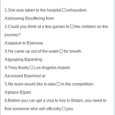
1.She was taken to the hospital
exhaustion.
suffering
A)showing B)suffering from
from
2.Could you think of a few games to
the children on the
//
amuse
journey?
страдая
//
от
A)appeal to B)amuse
развлечь
3.He came up out of the water
for breath.
gasping
A)gasping B)panting
//
4.They finally
Los Angeles Airport.
задыхаясь
arrived
A)crossed B)arrived at
at
5.My team would like to take
in the competition.
//
part
A)place B)part
прибыли
//
в
6.Before you can get a visa to live in Britain, you need to
участие
find someone who will officially
you.
sponsor