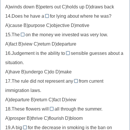
holds
обстановки
процедурами
A)winds down B)peters out C)holds up D)draws back
up
в
14.Does he have a
for lying about where he was?
//
motive
значении
A)cause B)purpose C)objective D)motive
в
//
подвергнуться
контексте
15.The
on the money we invested was very low.
мотив
return
тела/
A)fact B)view C)return D)departure
//
вещей
16.Judgement is the ability to
sensible guesses about a
доходность
make
означает
situation.
/
//
«выдержать
окупаемость
A)have B)undergo C)do D)make
guess
нагрузку,
17.The rule did not represent any
c
from current
не
departure
глаголом
immigration laws.
подвести».
//
«do»
«Wind
A)departure B)return C)fact D)view
отход
не
down»
18.These flowers will
all through the summer.
от
bloom
сочетается.
—
норм/
A)prosper B)thrive C)flourish D)bloom
//
расслабиться,
правил.
19.A big
for the decrease in smoking is the ban on
про