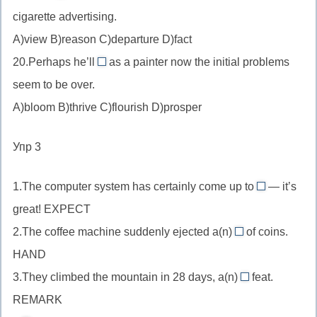
reason
«peter
«Return»
cigarette advertising.
цветы
//
out»
(возвращение)
распускаться.
A)view B)reason C)departure D)fact
причина
—
противоречит
«Flourish/thrive»
20.Perhaps he’ll
почему
иссякнуть,
as a painter now the initial problems
смыслу.
prosper
—
что-
«draw
seem to be over.
//
про
то
back»
A)bloom B)thrive C)flourish D)prosper
преуспеть
бизнес/
произошло.
—
/
людей/
отступить.
Упр 3
разбогатеть,
идеи,
несет
«prosper»
1.The computer system has certainly come up to
— it’s
оттенок
—
expectations
great! EXPECT
финансового/
про
//
профессионального
2.The coffee machine suddenly ejected a(n)
of coins.
финансы.
существите
handful
успеха
HAND
как
//
дополнение
3.They climbed the mountain in 28 days, a(n)
feat.
существительно
remarkable
expect
REMARK
в
//
+-