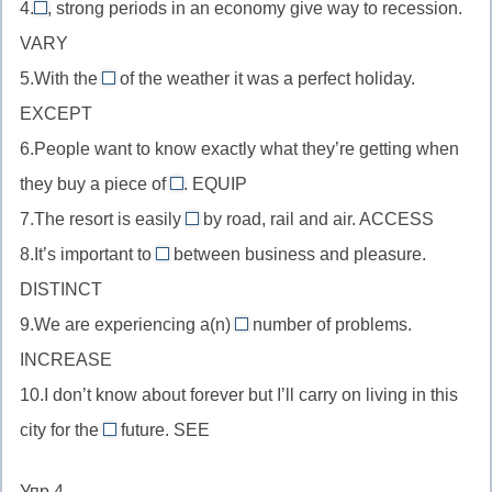
of
4.
, strong periods in an economy give way to recession.
прилагательно
Invariably
ation
фразе,
VARY
перед
//
+-
hand
существительн
5.With the
of the weather it was a perfect holiday.
наречие
s
exception
+-
remark
EXCEPT
для
//
ful
+-
ввода
6.People want to know exactly what they’re getting when
существительное
able
предложения,
they buy a piece of
в
. EQUIP
equipment
vary
of
7.The resort is easily
by road, rail and air. ACCESS
//
accessible
+in-
фразе,
8.It’s important to
between business and pleasure.
существительное
//
+-
distinguish
except
DISTINCT
в
прилагательное
iable
//
+-
of
9.We are experiencing a(n)
после
number of problems.
+-
глагол
ion
increasing
фразе,
глагола
INCREASE
ly
после
//
equip
связки,
(el
to,
10.I don’t know about forever but I’ll carry on living in this
прилагательное
+-
access
будет
distinct
city for the
future. SEE
перед
foreseeable
ment
+-
лишними)
минусуем
существительным,
//
ible
-
Упр 4
increase