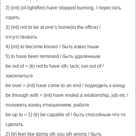
2) (int) (of light/fire) have stopped burning. / перестать
гореть
3) (int) not to be at one’s home(in the office) /
отсутствовать
4) (int) to become known / быть известным
5) to have been removed / быть удалённым
be out of
= (tr) not to have sth; lack; run out of /
закончиться
be over
= (int) have come to an end / подходить к концу
be through with
= (int) have ended a relationship, job etc /
положить конец отношениям, работе
be up to
= 1) (tr) be capable of / быть способным что-то
сделать
2) (tr) feel like doing sth usu sth wrong / быть