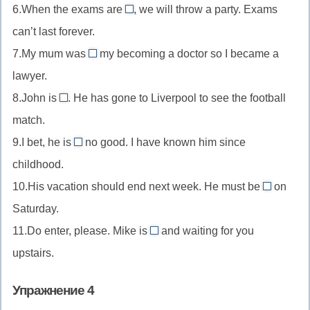
в
6.When the exams are
, we will throw a party. Exams
идти
over
(что-
can’t last forever.
(о
//
то
фильме,
7.My mum was
my becoming a doctor so I became a
закончиться
against
неприятное)
спектакл
lawyer.
//
8.John is
. He has gone to Liverpool to see the football
быть
away
match.
против
//
9.I bet, he is
no good. I have known him since
быть
up
childhood.
в
to
отъезде
10.His vacation should end next week. He must be
on
//
back
Saturday.
замышлять
//
что-
11.Do enter, please. Mike is
and waiting for you
вернутьс
in
то
upstairs.
//
плохое
находиться
Упражнение 4
внутри