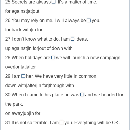
25.Secrets are always
. It’s a matter of time.
быть
out
for|against|at|out
убранным
//
26.You may rely on me. I will always be
you.
стать
with
for|back|with|in for
известными
//
27.I don’t know what to do. I am
ideas.
быть
out
up against|in for|out of|down with
рядом
of
28.When holidays are
we will launch a new campaign.
//
over
over|on|at|after
исчерпать
//
(идеи)
29.I am
her. We have very little in common.
закончиться
through
down with|after|in for|through with
with
30.When I came to his place he was
and we headed for
//
up
the park.
покончить
//
с
on|away|up|in for
проснуться
(отношениями)
31.It is not so terrible. I am
you. Everything will be OK.
и
with