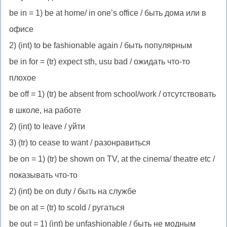
be in
= 1) be at home/ in one’s office / быть дома или в
офисе
2) (int) to be fashionable again / быть популярным
be in for
= (tr) expect sth, usu bad / ожидать что-то
плохое
be off
= 1) (tr) be absent from school/work / отсутствовать
в школе, на работе
2) (int) to leave / уйти
3) (tr) to cease to want / разонравиться
be on
= 1) (tr) be shown on TV, at the cinema/ theatre etc /
показывать что-то
2) (int) be on duty / быть на службе
be on at
= (tr) to scold / ругаться
be out
= 1) (int) be unfashionable / быть не модным