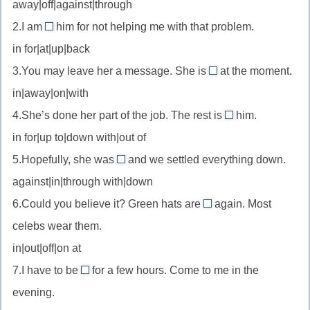
away|off|against|through
//
2.I am
him for not helping me with that problem.
быть
at
in for|at|up|back
против
//
3.You may leave her a message. She is
at the moment.
придираться
away
in|away|on|with
//
4.She’s done her part of the job. The rest is
him.
быть
up
in for|up to|down with|out of
в
to
отъезде
5.Hopefully, she was
and we settled everything down.
//
in
against|in|through with|down
зависеть
//
от
6.Could you believe it? Green hats are
again. Most
быть
in
(кого-
celebs wear them.
согласной
//
то)
in|out|off|on at
быть
7.I have to be
for a few hours. Come to me in the
в
away
моде
evening.
//