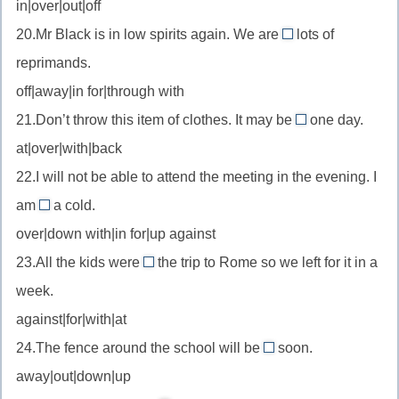
in|over|out|off
в
//
отгуле
20.Mr Black is in low spirits again. We are
lots of
погаснуть
in
reprimands.
for
off|away|in for|through with
//
21.Don’t throw this item of clothes. It may be
попасть
one day.
back
под
at|over|with|back
//
(что-
22.I will not be able to attend the meeting in the evening. I
вернуться
то
am
a cold.
(в
down
неприятное)
моду)
over|down with|in for|up against
with
23.All the kids were
the trip to Rome so we left for it in a
//
for
week.
заболеть
//
against|for|with|at
поддерживать
24.The fence around the school will be
soon.
out
away|out|down|up
//