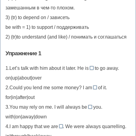
замешанным в чем-то плохом.
3) (tr) to depend on / зависеть
be with
= 1) to support / поддерживать
2) (tr)to understand (and like) / понимать и соглашаться
Упражнение 1
1.Let’s talk with him about it later. He is
to go away.
about
on|up|about|over
//
2.Could you lend me some money? I am
of it.
собираться
out
for|in|after|out
(сделать
//
что-
3.You may rely on me. I will always be
you.
закончиться
with
то)
with|on|away|down
(о
//
ресурсах)
4.I am happy that we are
. We were always quarrelling.
быть
through
рядом