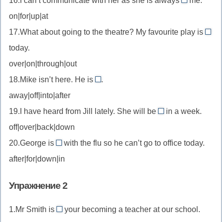
16.I can’t communicate with her as she is always
me.
поддержи
at
on|for|up|at
//
17.What about going to the theatre? My favourite play is
придиратьс
on
today.
//
over|on|through|out
идт
18.Mike isn’t here. He is
.
(о
away
спек
away|off|into|after
//
пер
19.I have heard from Jill lately. She will be
in a week.
отсутствовать
back
off|over|back|down
/
//
быть
20.George is
with the flu so he can’t go to office today.
вернуться
down
в
after|for|down|in
//
отъезде
заболеть
Упражнение 2
1.Mr Smith is
your becoming a teacher at our school.
against