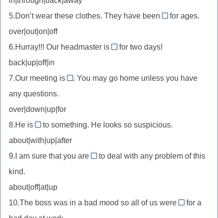
in|through|back|away
//
(с
5.Don’t wear these clothes. They have been
for ages.
покончить
out
кем-
over|out|on|off
(с
//
то)/
отношениями)
6.Hurray!!! Our headmaster is
for two days!
выйти
off
поддерживать
back|up|off|in
из
//
моды
7.Our meeting is
. You may go home unless you have
отсутствовать
over
any questions.
//
over|down|up|for
подойти
8.He is
to something. He looks so suspicious.
к
up
концу
about|with|up|after
//
9.I am sure that you are
to deal with any problem of this
замышлять
up
kind.
что-
//
то
about|off|at|up
быть
(подозрительное)
10.The boss was in a bad mood so all of us were
в
for a
in
состоянии