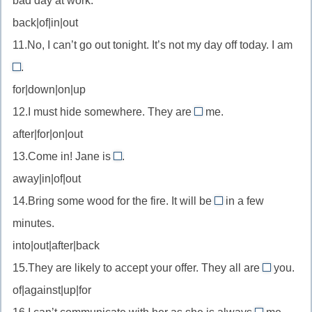
bad day at work.
//
(сделать
back|of|in|out
попасть
что-
11.No, I can’t go out tonight. It’s not my day off today. I am
в
то)
(неприятн
.
on
ситуацию)
for|down|on|up
//
12.I must hide somewhere. They are
me.
быть
after
after|for|on|out
на
//
дежурстве
13.Come in! Jane is
.
преследовать
in
away|in|of|out
//
14.Bring some wood for the fire. It will be
in a few
находиться
out
minutes.
внутри
//
into|out|after|back
погаснуть
15.They are likely to accept your offer. They all are
(об
you.
for
огне)
of|against|up|for
//