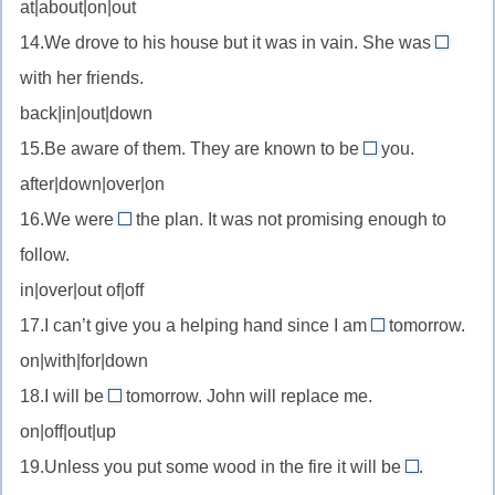
at|about|on|out
//
14.We drove to his house but it was in vain. She was
идти
out
with her friends.
(о
//
спектакле)
back|in|out|down
быть
15.Be aware of them. They are known to be
you.
вне
after
дома
after|down|over|on
//
16.We were
the plan. It was not promising enough to
преследовать
off
follow.
//
in|over|out of|off
отказаться
17.I can’t give you a helping hand since I am
от
tomorrow.
on
(плана)
on|with|for|down
//
18.I will be
tomorrow. John will replace me.
быть
off
on|off|out|up
на
//
дежурстве
19.Unless you put some wood in the fire it will be
.
быть
out