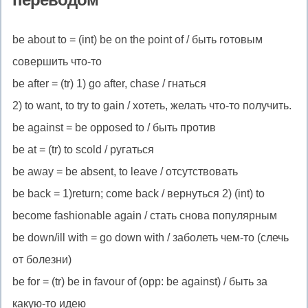
be about to
= (int) be on the point of / быть готовым
совершить что-то
be after
= (tr) 1) go after, chase / гнаться
2) to want, to try to gain / хотеть, желать что-то получить.
be against
= be opposed to / быть против
be at
= (tr) to scold / ругаться
be away
= be absent, to leave / отсутствовать
be back
= 1)return; come back / вернуться 2) (int) to
become fashionable again / стать снова популярным
be down
/ill
with
= go down with / заболеть чем-то (слечь
от болезни)
be for
= (tr) be in favour of (opp: be against) / быть за
какую-то идею