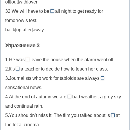
одеться
off|out|with|over
//
32.We will have to be
all night to get ready for
быть
up
tomorrow’s test.
на
//
чьей-
back|up|after|away
не
то
спать
Упражнение 3
стороне
1.He was
leave the house when the alarm went off.
about
2.It’s
a teacher to decide how to teach her class.
to
up
3.Journalists who work for tabloids are always
//
to
after
sensational news.
собираться
//
//
(сделать
4.At the end of autumn we are
зависеть
bad weather: a grey sky
гоняться
in
что-
от
and continual rain.
за
for
то)
5.You shouldn’t miss it. The film you talked about is
at
//
on
the local cinema.
попасть
//