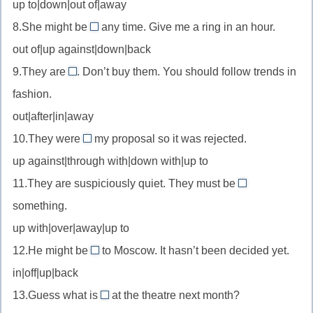
up to|down|out of|away
отсутствовать
8.She might be
any time. Give me a ring in an hour.
back
out of|up against|down|back
//
9.They are
. Don’t buy them. You should follow trends in
вернуться
out
fashion.
//
out|after|in|away
выйти
10.They were
из
my proposal so it was rejected.
up
моды
up against|through with|down with|up to
against
11.They are suspiciously quiet. They must be
//
up
something.
столкнуться
to
с
up with|over|away|up to
//
(противодействием)
12.He might be
to Moscow. It hasn’t been decided yet.
замышлять
off
что-
in|off|up|back
//
то
13.Guess what is
at the theatre next month?
уехать
on