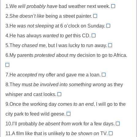
1.We
will probably have
bad weather next week.
are
2.She
doesn’t like
being a street painter.
in
is
3.He
was not sleeping
at 6 o’clock on Sunday.
for
off
was
4.He has always
wanted to get
this CD.
//
//
up
been
столкнуться
5.They
chased
me, but I was lucky to run away.
разонравиться
//
after
were
с
(о
6.My parents
protested
about my decision to go to Africa.
быть
//
after
работе)
на
очень
//
were
ногах
хотеть
7.He
accepted
my offer and gave me a loan.
преследоват
against
was
заполучить
8.They must
be involved into something wrong
as they
//
for
whisper and cast looks.
быть
//
be
против
9.Once the working day
comes to an end
, I will go to the
быть
up
«за»
city park to feed wild geese.
//
is
10.I’ll probably
be absent from
замышлять
work for a few days.
over
be
что-
11.A film like that is unlikely to
be shown on
TV.
//
off
be