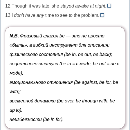
то
12.Though it was late, she
stayed awake at night
закончиться
.
//
on
was
(подозрительное)
13.I
don’t have any
time to see to the problem.
быть
//
up
am
в
показыватьс
//
out
отгуле
бодрствова
of
N.B.
Фразовый глагол be — это не просто
//
«быть», а гибкий инструмент для описания:
лишиться
физического состояния (be in, be out, be back);
социального статуса (be in = в моде, be out = не в
моде);
эмоционального отношения (be against, be for, be
with);
временной динамики (be over, be through with, be
up to);
неизбежности (be in for).