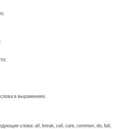
о;
;
то;
;
слова в выражениях.
ющие слова: all, break, call, care, common, do, fall,