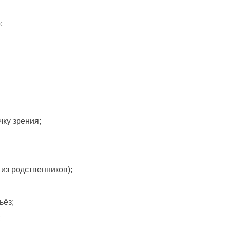
;
;
чку зрения;
 из родственников);
ьёз;
;