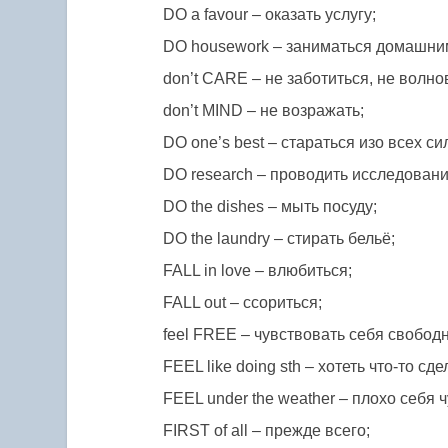
DO a favour – оказать услугу;
DO housework – заниматься домашни
don’t CARE – не заботиться, не волно
don’t MIND – не возражать;
DO one’s best – стараться изо всех си
DO research – проводить исследовани
DO the dishes – мыть посуду;
DO the laundry – стирать бельё;
FALL in love – влюбиться;
FALL out – ссориться;
feel FREE – чувствовать себя свободн
FEEL like doing sth – хотеть что-то сде
FEEL under the weather – плохо себя 
FIRST of all – прежде всего;