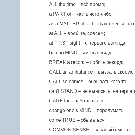
ALL the time – всё время;
a PART of – часть чего-либо;
as a MATTER of fact – фактически, на
at ALL – вообще, совсем;
at FIRST sight – с первого взгляда;
bear in MIND – иметь в виду;
BREAK a record – побить рекорд;
CALL an ambulance – вызвать скорую
CALL sb names – обзывать кого-то;
can’t STAND – не выносить, не терпет
CARE for – заботиться о;
change one’s MIND – передумать;
come TRUE – сбываться;
COMMON SENSE – здравый смысл;