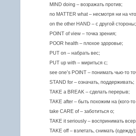
MIND doing – возражать против;
no MATTER what – несмотря ни на что
on the other HAND – с другой стороны
POINT of view – точка зрения;
POOR health – плохое здоровье;
PUT on – набрать вес;
PUT up with – мириться с;
see one’s POINT – понимать чью-то то
STAND for – означать, поддерживать;
TAKE a BREAK – сделать перерыв;
TAKE after – быть похожим на (кого-то
take CARE of – заботиться о;
TAKE it seriously – воспринимать всер
TAKE off – взлетать, снимать (одежду)