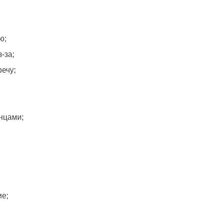
ю;
-за;
речу;
нцами;
ие;