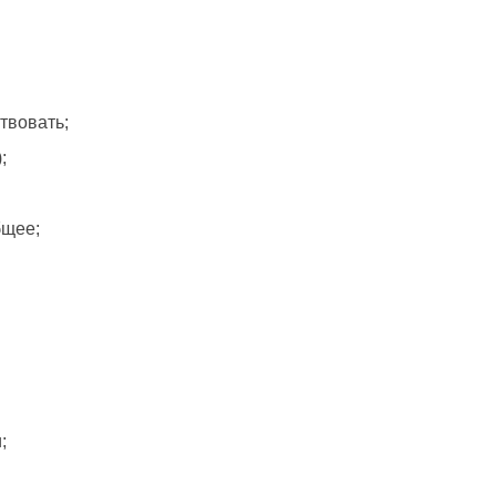
твовать;
;
бщее;
;