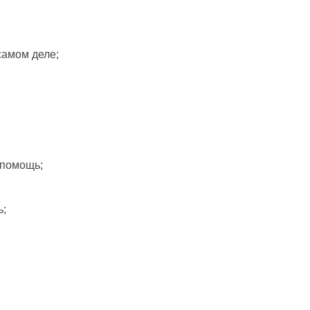
 самом деле;
 помощь;
ь;