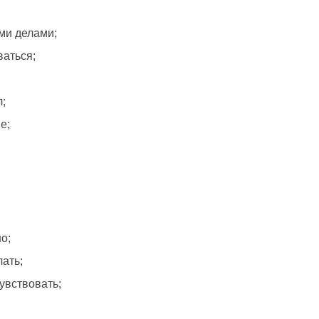
ми делами;
ваться;
л;
е;
о;
лать;
чувствовать;