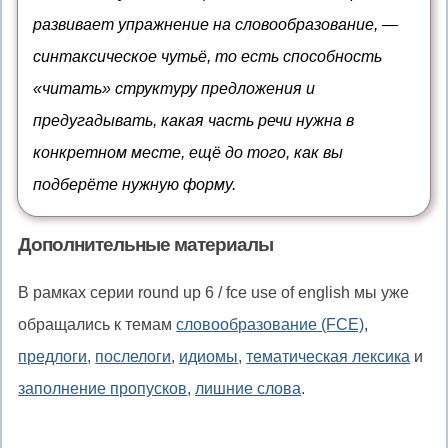
+-
мн.ч.
развивает упражнение на словообразование, —
ledge
после
синтаксическое чутьё, то есть способность
прилагательного,
«читать» структуру предложения и
fail
предугадывать, какая часть речи нужна в
+-
конкретном месте, ещё до того, как вы
ure
+-
подберёте нужную форму.
s
Дополнительные материалы
В рамках серии round up 6 / fce use of english мы уже
обращались к темам
словообразование (FCE)
,
предлоги
,
послелоги
,
идиомы
,
тематическая лексика
и
заполнение пропусков
,
лишние слова
.