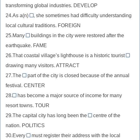
+-
involve
transforming global industries. DEVELOP
перед
//
ion
+-
существительным,
24.As a(n)
, she sometimes had difficulty understanding
существительное
foreigner
ment
industry
local cultural traditions. FOREIGN
в
//
+-
роли
25.Many
buildings in the city were restored after the
существительное
famous
ial
подлежащего,
earthquake. FAME
после
//
(y
develop
as
26.That coastal village’s lighthouse is a historic tourist
прилагательное
убираем)
attrac
+-
(в
drawing many visitors. ATTRACT
перед
//
ment
качестве),
существительным,
27.The
part of the city is closed because of the annual
сущес
central
foreign
fame
festival. CENTER
после
//
+-
+-
прила
28.
has become a major source of income for many
прилагательное
er
Tourism
ous
attract
resort towns. TOUR
перед
//
(избавимся
+-
существительным,
29.The capital city has long been the
centre of the
существительное
от
political
ion
centre
nation. POLITICS
в
e)
//
+-
роли
30.Every
must register their address with the local
прилагательное
resident