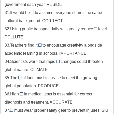
al
подлежащего,
government each year. RESIDE
перед
//
(re
tour
существительным,
31.It would be
to assume everyone shares the same
существительное
на
incorrect
+-
politics
cultural background. CORRECT
как
r)
//
ism
+-
подлежащее,
32.Using public transport daily will greatly reduce
level.
прилагательное
pollution
al
reside
POLLUTE
после
//
(со
+-
глагола-
33.Teachers find it
to encourage creativity alongside
существит
сменой
important
nt
связки,
academic learning in schools. IMPORTANCE
перед
части
//
correct
другим
34.Scientists warn that rapid
changes could threaten
речи,
прилагательное
climatic
+in-
существит
грамматический
global nature. CLIMATE
в
//
pollute
признак
сложном
35.The
of food must increase to meet the growing
прилагательное
production
+-
будет
дополнении
global population. PRODUCE
перед
//
ion
лишним)
(find
существительным,
36.High
in medical tests is essential for correct
существительное
(лишнее
accuracy
it
climate
diagnosis and treatment. ACCURATE
в
e)
//
adj),
+-
роли
37.
must wear proper safety gear to prevent injuries. SKI
существительное
importance
Skiers