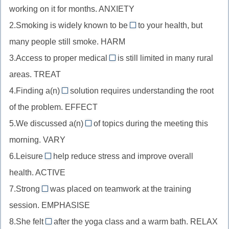
working on it for months. ANXIETY
//
2.Smoking is widely known to be
to your health, but
прилагательное
harmful
many people still smoke. HARM
после
//
глагола-
3.Access to proper medical
is still limited in many rural
прилагательное
treatment
связки,
areas. TREAT
после
//
anxiety
глагола-
4.Finding a(n)
solution requires understanding the root
существительное
effective
+-
связки,
of the problem. EFFECT
после
//
ous
harm
прилагательного,
5.We discussed a(n)
of topics during the meeting this
прилагательное
(теряем
variety
+-
treat
morning. VARY
перед
ety)
//
ful
+-
существительным,
6.Leisure
help reduce stress and improve overall
существительное
activities
ment
effect
health. ACTIVE
как
//
-
дополнение,
7.Strong
was placed on teamwork at the training
существительное
emphasis
ive
vary
session. EMPHASISE
во
//
+-
мн.ч.
8.She felt
after the yoga class and a warm bath. RELAX
существительное
relaxed