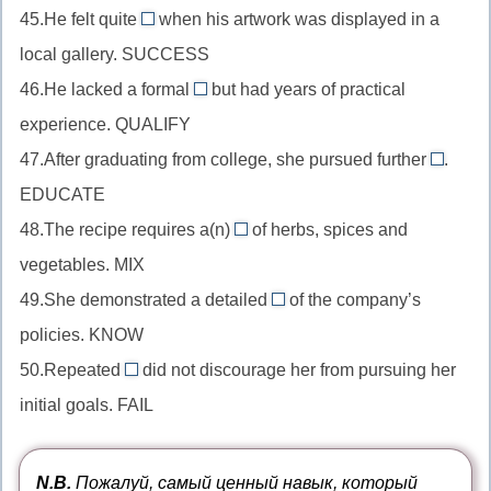
прилагательного,
глагола-
45.He felt quite
when his artwork was displayed in a
существительное
successful
develop
связки,
local gallery. SUCCESS
во
//
+-
able
мн.ч.
46.He lacked a formal
but had years of practical
прилагательное
ment
qualification
+un-
после
experience. QUALIFY
после
+-
//
предлога,
глагола
47.After graduating from college, she pursued further
s
.
существительное
educati
examine
состояния,
EDUCATE
после
//
+-
success
прилагательного,
48.The recipe requires a(n)
of herbs, spices and
сущест
ation
mixture
+-
qualify
vegetables. MIX
после
+-
//
ful
+-
прилага
49.She demonstrated a detailed
s
of the company’s
существительное
knowledge
cation
educat
(здесь
policies. KNOW
после
//
(y
+-
e
артикля,
50.Repeated
did not discourage her from pursuing her
существительное
переходит
failures
ion
лишнее)
mix
initial goals. FAIL
после
в
//
(с
+-
прилагательного,
i)
существительное
потере
ture
know
во
e)
N.B.
Пожалуй, самый ценный навык, который