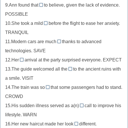
ety
после
9.Ann found that
после
to believe, given the lack of evidence.
//
impossible
(y
прилагательного,
прилагательного,
POSSIBLE
прилагательное
//
перейдёт
active
emphasise
10.She took a mild
после
before the flight to ease her anxiety.
прилагательное
в
+-
tranquilliser
теряет
глагола
TRANQUIL
после
i)
ity
//
e
состояния,
глагола-
11.Modern cars are much
thanks to advanced
+-
существительное
safer
relax
связки,
technologies. SAVE
s
после
//
+-
possible
(e
прилагательного,
12.Her
arrival at the party surprised everyone. EXPECT
сравнительная
unexpected
ed
+im-
теряется)
tranquil
13.The guide welcomed all the
степень
to the ancient ruins with
//
visitors
+-
прилагательного,
a smile. VISIT
прилагательное
//
iser
save
14.The train was so
перед
that some passengers had to stand.
существительное
(британцы
overcrowded
оглушается
существительным,
CROWD
во
удваивают
//
до
expect
мн.ч.,
15.His sudden illness served as a(n)
call to improve his
l)
прилагательное
safe
warning
+un-
visit
lifestyle. WARN
после
+-
//
+-
+-
глагола-
16.Her new haircut made her look
different.
r
существительное
ed
completely