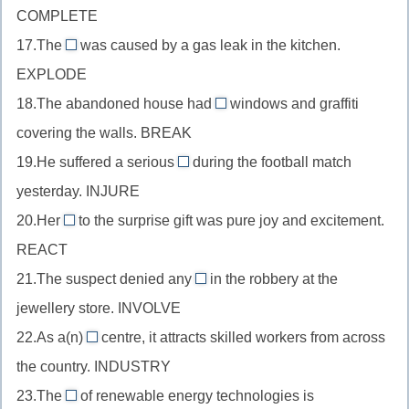
or
связки,
COMPLETE
перед
//
+-
crowd
другим
17.The
was caused by a gas leak in the kitchen.
наречие
s
explosion
+over-
существительным,
EXPLODE
усиливает
//
+-
warn
прилагательное,
18.The abandoned house had
windows and graffiti
существительное
ed
broken
+-
complete
covering the walls. BREAK
в
//
ing
+-
роли
19.He suffered a serious
during the football match
причастие
injury
ly
подлежащего,
yesterday. INJURE
перед
//
explode
существительным,
20.Her
to the surprise gift was pure joy and excitement.
существительное
reaction
+-
неправильная
REACT
после
//
ion
форма
прилагательного,
21.The suspect denied any
in the robbery at the
существительное
(s
involvement
break
injure
jewellery store. INVOLVE
в
заменит
//
+-
роли
22.As a(n)
d)
centre, it attracts skilled workers from across
существительное
industrial
y
подлежащего,
the country. INDUSTRY
после
//
(удаляем
react
местоимения,
23.The
of renewable energy technologies is
прилагательное
e)
development