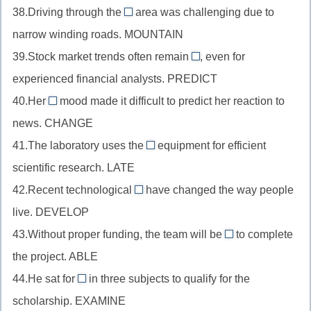
ic
подлежащего,
38.Driving through the
после
area was challenging due to
+-
//
mountainous
(e
produce
прилагательного,
narrow winding roads. MOUNTAIN
t
существительное
//
убрать)
+-
accurate
(ce
39.Stock market trends often remain
во
, even for
прилагательное
tion
unpredictable
+-
в
мн.ч.
experienced financial analysts. PREDICT
перед
(теряя
//
cy
минус)
в
существительным,
40.Her
mood made it difficult to predict her reaction to
e)
прилагательное
changeable
(избавимся
роли
mountain
news. CHANGE
после
//
от
подлежащего,
+-
глагола-
41.The laboratory uses the
equipment for efficient
прилагательное
te)
ski
latest
ous
связки,
scientific research. LATE
перед
+-
//
predict
существительным,
42.Recent technological
have changed the way people
er
степень
developments
+un-
change
live. DEVELOP
+-
сравнения
//
+-
+-
s
прилагательного,
43.Without proper funding, the team will be
to complete
существительное
able
unable
able
late
the project. ABLE
во
//
(сохраняем
+-
мн.ч.
44.He sat for
in three subjects to qualify for the
прилагательное
e!)
examinations
st
после
scholarship. EXAMINE
после
//