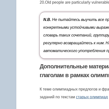
к
fire,
20.Old people are particularly vulnerab
over,
//
к
поджеч
спор
banish
о
from,
N.B.
Не пытайтесь выучить все пр
чего-
изгнать
конкретными устойчивыми выраже
либо
словарь таких сочетаний, группир
регулярно возвращайтесь к ним. 
автоматического употребления пр
Дополнительные матери
глаголам в рамках олимп
К теме олимпиадных предлогов и фра
заданий по текстам
старых олимпиад