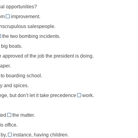
чем-
al opportunities?
то
oom
improvement.
for
ший
unscrupulous salespeople.
de
//
лённого
the two bombing incidents.
room
between
а
шение
 big boats.
for
ием
/
возможность,
 approved of the job the president is doing.
connection
-
место
aper.
between,
для
указывает
 to boarding school.
улучшений
на
 and spices.
взаимосвязь
ge, but don’t let it take precedence
work.
over
двух
ed
//
явлений
sted
the matter.
take
in
ие
s office.
precedence
//
over,
 by,
instance, having children.
interested