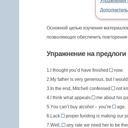
Упражнения 
Дополнитель
Основной целью изучения материало
позволяющих обеспечить повторение 
Упражнение на предлоги
1.I thought you’d have finished
now.
by
2.My father is very generous, but I woul
//
3.In the end, Mitchell confessed
not kn
by
to
4.I think what appeals
me about his pai
now,
//
to
к
5.You can’t buy alcohol – you’re
age.
confess
//
under
(предпо
6.Lack
proper funding is making our job
to,
appeal
//
of
моменту
признат
7.Well,
any rate we need her to be the
to,
be
//