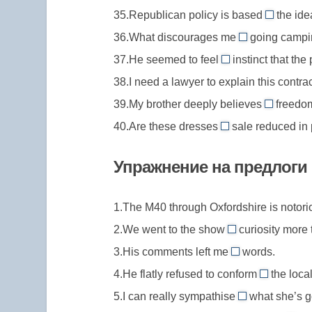
на
как
35.Republican policy is based
the ide
on
верху
либ
36.What discourages me
going camping
//
from
воп
37.He seemed to feel
instinct that th
base
//
by/from
тем
38.I need a lawyer to explain this contra
on,
discourage
//
иметь
39.My brother deeply believes
from,
freedom
by/from
in
фундаме
отговаривать
40.Are these dresses
instinct,
sale reduced in 
//
on
основу
от
инстинктивно)
believe
//
в
чего-
Упражнение на предлоги
in,
on
виде
то)
верить
sale,
чего-
1.The M40 through Oxfordshire is notor
в
в
то
2.We went to the show
curiosity more 
что-
продаже
out
то
3.His comments left me
/
words.
of
at,
на
4.He flatly refused to conform
the loca
//
for
to
распродаже
5.I can really sympathise
out
what she’s g
//
//
with