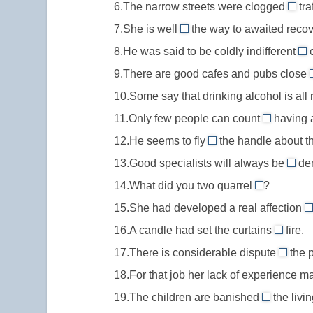
of,
6.The narrow streets were clogged
at
traf
conform
//
with
из
a
7.She is well
the way to awaited recov
to,
sympathise
//
on
чувства
loss
подчинять
8.He was said to be coldly indifferent
with,
o
clog
//
to
for
(правилам
сочувствовать
9.There are good cafes and pubs close
with,
on
//
words
обычаям)
кому-
заби
10.Some say that drinking alcohol is all 
the
in
лишиться
либо,
пере
way
11.Only few people can count
having a 
to,
дара
on
чему-
чем-
to,
ра
12.He seems to fly
the handle about th
речи
//
off
либо
либ
на
к
13.Good specialists will always be
de
count
//
in
пути
ко
14.What did you two quarrel
?
on,
fly
//
к
about
ли
рассчитыв
15.She had developed a real affection
off
in
//
че
f
на
the
16.A candle had set the curtains
fire.
dema
quarrel
ли
/
on
handle,
поль
17.There is considerable dispute
about,
the p
a
//
over
выйти
спро
ссориться
18.For that job her lack of experience 
f
set
//
из
из-
п
19.The children are banished
the livi
on
disput
себя
from
за