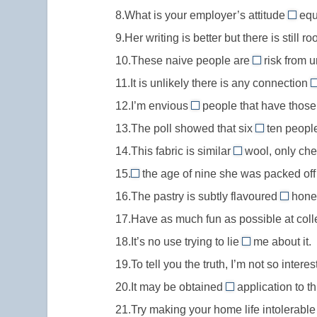
at
в
нравиться,
8.What is your employer’s attitude
under,
equ
lack
//
to
чем-
привлекать
не
9.Her writing is better but there is still r
of,
at
//
либо
кого-
достиг
отсутствие,
10.These naive people are
any
risk from 
attitu
at
часто
либо
опреде
нехватка
rate,
11.It is unlikely there is any connection
to,
//
с
возраст
чего-
по
отно
12.I’m envious
people that have those
at
герунд
/
of
либо
крайней
к
13.The poll showed that six
risk,
ten people
//
out
мере
чему
в
14.This fabric is similar
wool, only che
envious
of
to
либо
зоне
15.
the age of nine she was packed off
of,
//
//
At
или
риска
завидовать
16.The pastry is subtly flavoured
указание
honey
similar
//
кому-
with
/
кому-
на
17.Have as much fun as possible at colle
to,
at
либо
//
под
либо
пропорцию:
быть
18.It’s no use trying to lie
the
me about it.
flavour
угрозой)
to
или
шесть
похожим
age
19.To tell you the truth, I’m not so intere
with,
//
чему-
из
of,
указан
20.It may be obtained
application to thi
lie
либо
by
десяти
в
на
21.Try making your home life intolerable
to,
//