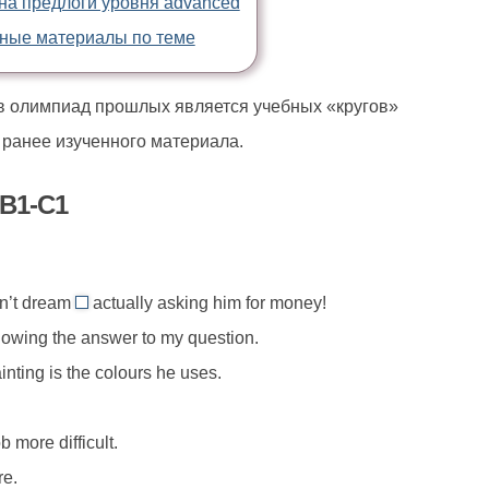
на предлоги уровня advanced
ные материалы по теме
в олимпиад прошлых является учебных «кругов»
ранее изученного материала.
 B1-C1
dn’t dream
actually asking him for money!
of
owing the answer to my question.
//
nting is the colours he uses.
dream
of,
лагаемому)
помыслить
 more difficult.
о
ься
re.