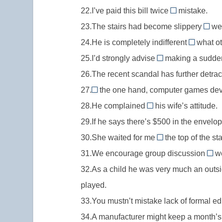
возрасте
ингред
лгать
22.I’ve paid this bill twice
mistake.
указание
by
прида
кому-
23.The stairs had become slippery
на
we
//
вкус
with
то
способ
24.He is completely indifferent
what ot
by
//sli
to
совершения
25.I’d strongly advise
making a sudden
mistake,
with,
//
against
действия
по
26.The recent scandal has further detra
от
indifferen
//
ошибке
указ
27.
the one hand, computer games deve
to,
advise
On
на
равноду
28.He complained
his wife’s attitude.
against,
//
to
прич
к
советовать
29.If he says there’s $500 in the envelop
On
//
прио
чему-
не
30.She waited for me
the
the top of the sta
complain
at
свой
либо
делать
one
31.We encourage group discussion
to,
we
//
abo
чего-
hand
жаловаться
32.As a child he was very much an outsi
at
//
либо
с
кому-
played.
the
dis
одной
то
top
33.You mustn’t mistake lack of formal e
abo
стороны
of,
обс
34.A manufacturer might keep a month’s