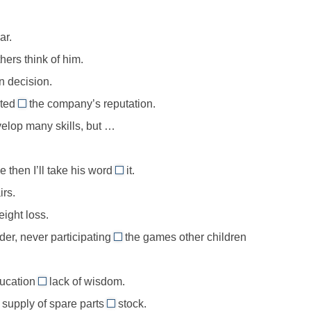
for
иент,
иметь
in,
//
ющий
приоритет,
интересоваться
ar.
for
превосходство
чем-
hers think of him.
instance,
ppery
над
либо
например
 decision.
чем-
cted
the company’s reputation.
t
то
from
ание
lop many skills, but …
//
шный
detract
ину
e then I’ll take his word
from,
it.
for
бретённого
умалять
irs.
//
ства
ценность
ight loss.
take
ut
der, never participating
smb’s
the games other children
in
word
cussion
//
for,
ducation
ut,
lack of wisdom.
participate
for
поверить
уждение
 supply of spare parts
stock.
in,
//