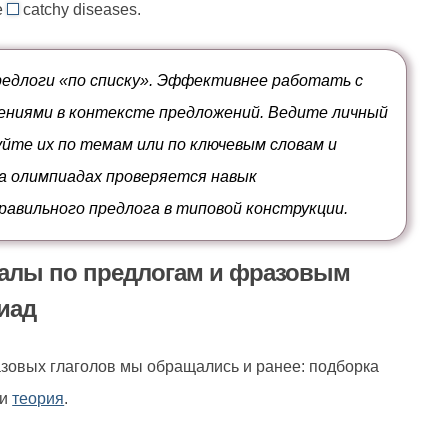
le
catchy diseases.
count
to
ому-
ь
against,
//
либо
идти
vulnerable
едлоги «по списку». Эффективнее работать с
во
to,
ниями в контексте предложений. Ведите личный
вред
уязвимый
уйте их по темам или по ключевым словам и
перед
На олимпиадах проверяется навык
авильного предлога в типовой конструкции.
алы по предлогам и фразовым
иад
зовых глаголов мы обращались и ранее: подборка
и
теория
.