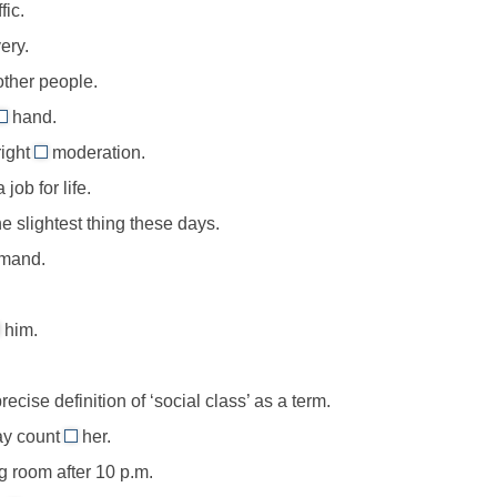
чему-
fic.
либо
ery.
ся
ther people.
ged
,
hand.
at
тый,
right
moderation.
different
//
in
груженный
job for life.
at
//
внодушный
e slightest thing these days.
hand,
in
о
под
mand.
moderation,
му-
рукой,
в
бо/
поблизости
умеренных
ать
him.
му-
or
количествах
nd,
бо
/
зоваться
recise definition of ‘social class’ as a term.
ffection
сом
may count
or,
her.
against
ривязанность
ng room after 10 p.m.
e
//