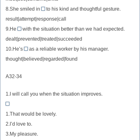
//
решать»
—
contact
8.She smiled in
to his kind and thoughtful gesture.
meet
response
устойчивое
with
result|attempt|response|call
up
//
сочетание
—
—
9.He
with the situation better than we had expected.
in
«вступить
dealt
устойчивое
фразовый
dealt|prevented|treated|succeeded
response
в
//
выражение
глагол
to
10.He’s
as a reliable worker by his manager.
контакт»
deal
«вступить
regarded
«встретиться»
—
thought|believed|regarded|found
with
в
//
устойчивое
—
контакт»
regard
сочетание
A32-34
«справился
as
«в
с
—
ответ
1.I will call you when the situation improves.
ситуацией»
устойчивое
на»
выражение
That
1.That would be lovely.
«считаться,
would
рассматриваться
2.I’d love to.
be
как»
3.My pleasure.
lovely.