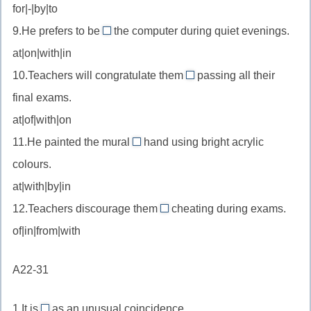
—
for|-|by|to
thanks
отправляться
9.He prefers to be
to
the computer during quiet evenings.
on
в
—
at|on|with|in
//
краткую
благодаря
10.Teachers will congratulate them
passing all their
on
поездку
on
целеустремлённости
final exams.
the
//
computer
at|of|with|on
congratulate
—
11.He painted the mural
hand using bright acrylic
on
by
за
—
colours.
//
компьютером
поздравлять
at|with|by|in
by
со
12.Teachers discourage them
hand
cheating during exams.
from
сдачей
—
of|in|from|with
//
вручную,
discourage
не
A22-31
from
используя
—
мех
1.It is
as an unusual coincidence.