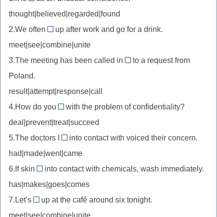
отговаривать
regarded
покраской
thought|believed|regarded|found
от
//
2.We often
up after work and go for a drink.
нарушений
regard
meet
meet|see|combine|unite
as
//
—
3.The meeting has been called in
to a request from
meet
response
устойчивое
Poland.
up
//
сочетание
—
result|attempt|response|call
in
«считаться,
фразовый
4.How do you
with the problem of confidentiality?
response
рассматриваться
deal
глагол
to
deal|prevent|treat|succeed
как»
//
«встречаться»
—
5.The doctors I
into contact with voiced their concern.
deal
came
устойчивое
had|made|went|came
with
//
выражение
—
6.If skin
into contact with chemicals, wash immediately.
come
comes
«в
«иметь
has|makes|goes|comes
into
//
ответ
дело
contact
7.Let’s
up at the café around six tonight.
come
на»
meet
с,
with
meet|see|combine|unite
into