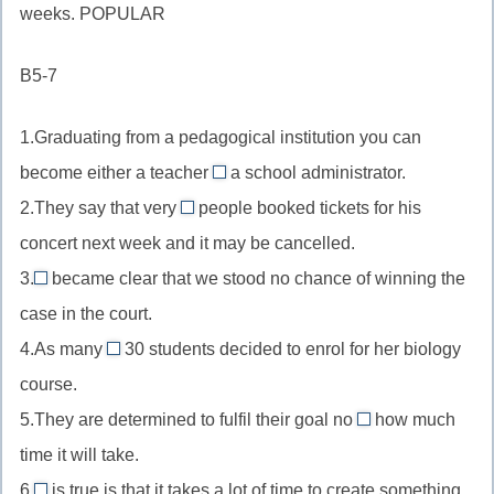
year
weeks. POPULAR
в
ic
//
ist
+
качестве
существительное
(замена
-
B5-7
повелительного
в
y
ly
наклонения,
качестве
на
1.Graduating from a pedagogical institution you can
tight
дополнения,
ist)
+-
become either a teacher
a school administrator.
popular
or
en
2.They say that very
+-
people booked tickets for his
//
few
ity
concert next week and it may be cancelled.
союз
//
3.
became clear that we stood no chance of winning the
either…
few
It
or
case in the court.
+
//
—
исчисляемое
4.As many
30 students decided to enrol for her biology
формальное
as
«либо…
существительное
course.
подлежащее
//
либо»,
(people)
в
5.They are determined to fulfil their goal no
how much
устойчивое
указывает
matter
—
конструкции
time it will take.
выражение
на
//
«мало,
It
as
6.
is true is that it takes a lot of time to create something
выбор
устойчивое