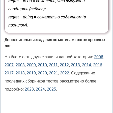
regret + to do = сожалеть, что вынужден
сообщить (сейчас);
regret + doing = сожалеть о содеянном (в
прошлом).
Дополнительные задания по мотивам тестов прошлых
лет
На блоге есть другие записи данной категории:
2006
,
2007
,
2008
,
2009
,
2010
,
2011
,
2012
,
2013
,
2014
,
2016
,
2017
,
2018
,
2019
,
2020
,
2021
,
2022
. Содержание
последних сборников тестов рассмотрено более
подробно:
2023
,
2024
,
2025
.