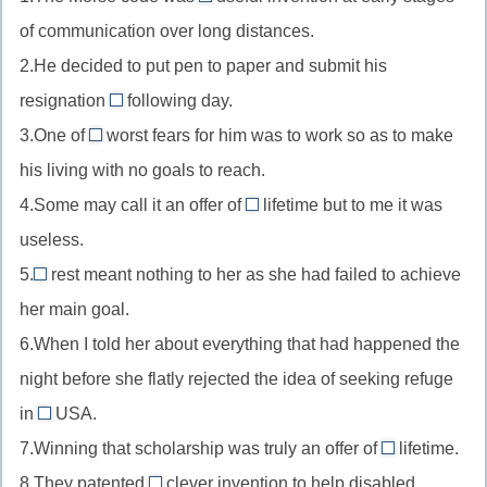
a
of communication over long distances.
//
2.He decided to put pen to paper and submit his
неопределённый
resignation
following day.
артикль,
the
существительное
3.One of
worst fears for him was to work so as to make
//
the
в
his living with no goals to reach.
определённый
//
единственном
4.Some may call it an offer of
артикль,
lifetime but to me it was
определённый
a
числе
прилагательное
useless.
артикль
//
с
following
с
5.
rest meant nothing to her as she had failed to achieve
неопределённый
описательным
The
(последующий)
превосходной
her main goal.
артикль
прилагательным;
//
является
степенью
в
6.When I told her about everything that had happened the
перед
определённый
ограничивающим
прилагательного
устойчивом
согласным
night before she flatly rejected the idea of seeking refuge
артикль,
обороте
в
«rest»
in
USA.
the
(в
нашем
означает
7.Winning that scholarship was truly an offer of
lifetime.
//
значении
a
случае
конкретную
8.They patented
clever invention to help disabled
определённый