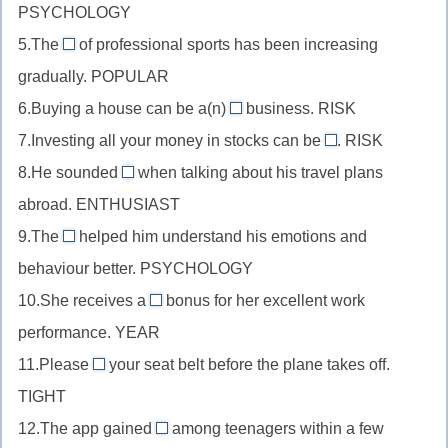
enthusiast
инфинитив,
PSYCHOLOGY
прилагательное
//
+-
tight
5.The
of professional sports has been increasing
перед
существительное,
popularity
ic
+-
существительным,
gradually. POPULAR
обозначенное
//
en
year
артиклем,
6.Buying a house can be a(n)
business. RISK
существительное
risky
+-
psychology
7.Investing all your money in stocks can be
как
. RISK
//
risky
ly
+-
часть
8.He sounded
when talking about his travel plans
прилагательное
//
enthusiastic
ist
of
abroad. ENTHUSIAST
перед
прилагательное
//
(y
фразы,
существительным,
9.The
helped him understand his emotions and
после
прилагательное
в
psychologist
popular
risk
be,
behaviour better. PSYCHOLOGY
в
центре
//
+-
+-
risk
связке
10.She receives a
bonus for her excellent work
слова
существительное
ity
yearly
y
+-
с
теряется)
performance. YEAR
на
//
y
sound,
месте
11.Please
your seat belt before the plane takes off.
прилагательное
tighten
enthusiast
подлежащего,
TIGHT
перед
//
+
psychology
существительным,
12.The app gained
among teenagers within a few
глагол
-
popularity
+-