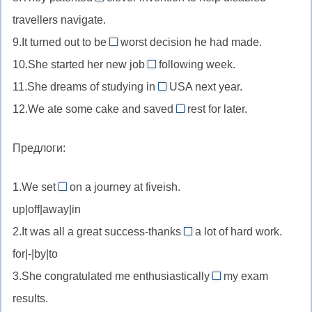
‘за
//
a
u
оставшуюся
travellers navigate.
артикль
всю
неопределён
//
не
часть,
с
9.It turned out to be
worst decision he had made.
жизнь’)
артикль
неопределённый
ставим
уже
the
официальными
в
10.She started her new job
артикль,
an
following week.
известную
//
the
названиями
устойчивом
изобретение
11.She dreams of studying in
из
USA next year.
превосходная
//
the
стран
обороте
упоминается
контекста
12.We ate some cake and saved
степень
rest for later.
following
//
the
«of
впервые,
всегда
конкретная
определённый
//
a
как
Предлоги:
требует
неделя,
артикль,
«the
lifetime»
один
определённого
следующая
так
rest»
–
из
1.We set
on a journey at fiveish.
артикля
за
как
off
–
событие,
возможных
up|off|away|in
датой
название
//
конкретная
которое
примеров
начала
2.It was all a great success-thanks
содержит
a lot of hard work.
set
оставшаяся
выпадает
to
работы
общее
for|-|by|to
off
часть
раз
//
(определённая
слово
—
съеденного
3.She congratulated me enthusiastically
my exam
в
thanks
on
по
«States/Kingdom/Republic/Federa
отправляться
торта,
жизни
results.
to
//
ситуации)
в
которая