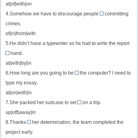
—
at|of|with|on
congratulate
путешествие
подразумевается
благодаря
4.Somehow we have to discourage people
on
committing
из
from
упорному
—
crimes.
контекста
//
труду
поздравлять
of|in|from|with
discourage
с
5.He didn’t have a typewriter so he had to write the report
from
результатами
—
hand.
by
экзаменов
отговаривать
at|with|by|in
//
от
6.How long are you going to be
the computer? I need to
by
on
совершения
type my essay.
hand
//
преступлений
—
at|on|with|in
on
вручную
7.She packed her suitcase to set
the
on a trip.
off
т.е.
computer
up|off|away|in
//
без
—
8.Thanks
her determination, the team completed the
set
печатной
to
за
project early.
off
машинки
//
компьютером