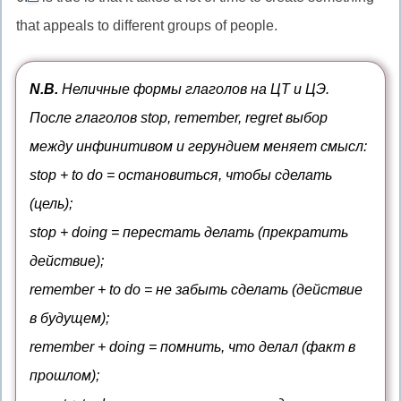
почти
What
became
many
that appeals to different groups of people.
из
выражение
нет»;
//
clear
as
двух
no
little
вопросительное
that…
—
вариантов
matter
используется
слово
(безличный
N.B.
Неличные формы глаголов на ЦТ и ЦЭ.
«до»
how
с
в
оборот)
После глаголов stop, remember, regret выбор
(для
—
неисчисляемыми
роли
подчёркивания
между инфинитивом и герундием меняет смысл:
«несмотря
подлежащего
количества)
stop + to do = остановиться, чтобы сделать
на
в
то,
(цель);
придаточном
как
stop + doing = перестать делать (прекратить
предложении
бы
действие);
ни»
remember + to do = не забыть сделать (действие
в будущем);
remember + doing = помнить, что делал (факт в
прошлом);