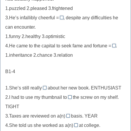
—
//
отпечатало
1.puzzled 2.pleased 3.frightened
вы
confused
3.He’s infallibly cheerful =
принимаете
, despite any difficulties he
—
optimistic
извинения
«запутанные,
can encounter.
//
и
сбивчивые»
1.funny 2.healthy 3.optimistic
infallibly
успокаиваете
(показания)
4.He came to the capital to seek fame and fortune =
cheerful
.
chance
собеседника.
—
1.inheritance 2.chance 3.relation
//
«неизменно
fortune
жизнерадостный»
B1-4
—
«удача»
1.She’s still really
about her new book. ENTHUSIAST
enthusiastic
2.I had to use my thumbnail to
the screw on my shelf.
//
tighten
TIGHT
прилагательное
//
3.Taxes are reviewed on a(n)
после
basis. YEAR
глагол
yearly
be,
4.She told us she worked as a(n)
как
at college.
//
psychologist