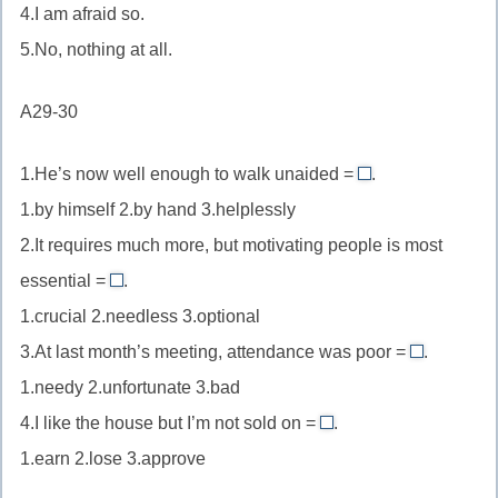
//
4.I am afraid so.
всё
нет,
равно
5.No, nothing at all.
абсолютно
(выражение
ничего
отсутствия
A29-30
(категоричное
предпочтений
отрицание,
при
1.He’s now well enough to walk unaided =
.
by
усиление
выборе
1.by himself 2.by hand 3.helplessly
himself
ответа
из
2.It requires much more, but motivating people is most
//
«нет»)
двух)
essential =
.
unaided
crucial
без
1.crucial 2.needless 3.optional
//
посторонней
3.At last month’s meeting, attendance was poor =
.
essential
bad
помощи
1.needy 2.unfortunate 3.bad
существенно
//
близок
важный,
4.I like the house but I’m not sold on =
.
poor
approve
к
необходимый
1.earn 2.lose 3.approve
низкий,
//
by
близок
неудовлет
be
himself