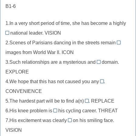
к
B1-6
близок
sold
(самостоятельно)
crucial
к
on
(решающий,
1.In a very short period of time, she has become a highly
bad
быть
жизненно
(плохой)
national leader. VISION
в
visible
важный)
2.Scenes of Parisians dancing in the streets remain
восторге,
//
iconic
уверенным
images from World War II. ICON
прилагательное
//
в
3.Such relationships are a mysterious and
перед
domain.
прилага
unexplored
чем-
существительным,
EXPLORE
после
//
либо
vision
глагола-
4.We hope that this has not caused you any
.
прилагательное
синоним
inconvenience
+-
связки,
CONVENIENCE
перед
положительной
//
ible
icon
существительным,
5.The hardest part will be to find a(n)
. REPLACE
оценки
существительно
(без
replacement
+-
explore
6.His knee problem is
his cycling career. THREAT
как
после
ion)
//
threatening
ic
+un-
approve
местоимения,
7.His excitement was clearly
on his smiling face.
существительное
//
visible
+-
(одобрять)
convenience
VISION
как
глагол
//
ed
+in-