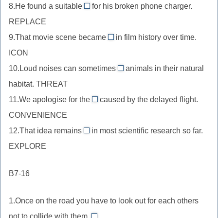
дополнение,
8.He found a suitable
в
for his broken phone charger.
прилагательное
(без
replacement
replace
Present
REPLACE
после
немой
//
+-
Continuous,
be,
9.That movie scene became
in film history over time.
e)
существительное
iconic
ment
threat
vision
ICON
в
//
+-
+-
ед.ч.
10.Loud noises can sometimes
animals in their natural
прилагательное
en
threaten
ible
после
habitat. THREAT
после
+-
//
(ion
прилагательного,
глагола-
11.We apologise for the
caused by the delayed flight.
ing
глагол
уберем)
inconvenience
replace
связки,
CONVENIENCE
в
//
+-
icon
начальной
12.That idea remains
in most scientific research so far.
существительное
ment
unexplored
+-
форме
EXPLORE
как
//
ic
после
дополнение,
прилагательное
модального,
B7-16
convenience
после
threat
+in-
глагола-
+-
1.Once on the road you have to look out for each others
связки,
en
not to collide with them.
explore