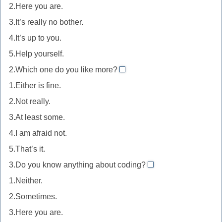
2.Here you are.
no
3.It’s really no bother.
bother.
//
4.It’s up to you.
это
5.Help yourself.
совсем
2.Which one do you like more?
Either
не
1.Either is fine.
is
затрудняет
2.Not really.
fine.
/
3.At least some.
//
не
любой
4.I am afraid not.
стоит
из
беспокойства
5.That’s it.
двух
(вежливое
3.Do you know anything about coding?
No,
вариантов
согласие
1.Neither.
nothing
подходит
выполнить
2.Sometimes.
at
/
просьбу)
3.Here you are.
all.
мне