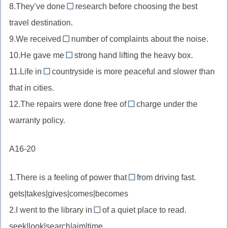
of
the
8.They’ve done
research before choosing the best
нулевой
—
charge
countryside
travel destination.
артикль,
//
бесплатно
сельская
general
9.We received
number of complaints about the noise.
нулевой
a
местность
knowledge
10.He gave me
артикль,
strong hand lifting the heavy box.
//
a
общие
неисчисляемое
11.Life in
countryside is more peaceful and slower than
неопределённый
//
the
знания
существительное
that in cities.
артикль,
неопределённый
//
a
12.The repairs were done free of
артикль,
charge under the
определённый
—
number
описывающее
warranty policy.
артикль,
//
of
определение
the
нулевой
множество,
одна
A16-20
countryside
артикль,
ряд
из
сельская
free
рук
1.There is a feeling of power that
местность
from driving fast.
of
comes
gets|takes|gives|comes|becomes
charge
//
2.I went to the library in
of a quiet place to read.
бесплатно
come
search
seek|look|search|aim|time
from