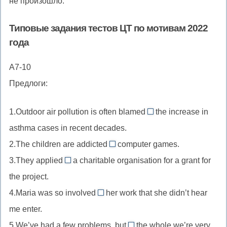
не произошло.
Типовые задания тестов ЦТ по мотивам 2022
года
A7-10
Предлоги:
1.Outdoor air pollution is often blamed
the increase in
for
asthma cases in recent decades.
//
2.The children are addicted
computer games.
blame
to
3.They applied
a charitable organisation for a grant for
smb/smth
//
to
for
the project.
be
//
smth
4.Maria was so involved
her work that she didn’t hear
addicted
apply
in
винить
to
me enter.
to
//
кого-
быть
обращаться
5.We’ve had a few problems, but
the whole we’re very
be