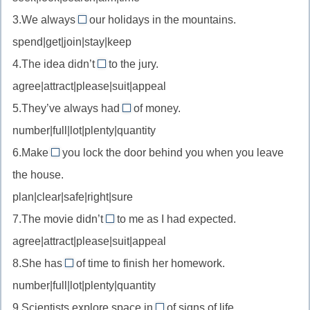
//
исходить
3.We always
our holidays in the mountains.
in
spend
от
spend|get|join|stay|keep
search
//
of
4.The idea didn’t
to the jury.
spend
appeal
в
agree|attract|please|suit|appeal
time/holidays
//
поисках
проводить
5.They’ve always had
of money.
appeal
plenty
время/
number|full|lot|plenty|quantity
to
//
отпуск
smb
6.Make
you lock the door behind you when you leave
plenty
sure
привлекать
the house.
of
//
кого-
много,
plan|clear|safe|right|sure
make
то
в
7.The movie didn’t
sure
to me as I had expected.
appeal
избытке
удостовериться
agree|attract|please|suit|appeal
//
8.She has
of time to finish her homework.
appeal
plenty
number|full|lot|plenty|quantity
to
//
smb
9.Scientists explore space in
of signs of life.
plenty