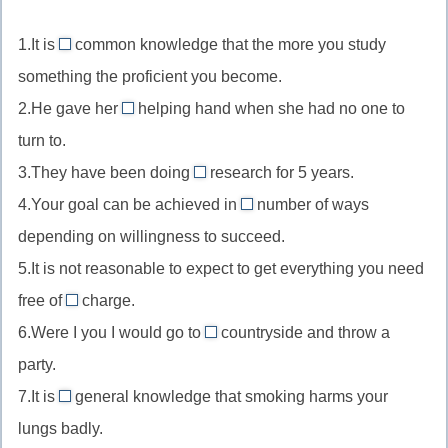
что-
заявку
to
то
1.It is
common knowledge that the more you study
на
стать
—
что-
something the proficient you become.
зависимым
//
либо
2.He gave her
helping hand when she had no one to
от
нулевой
a
turn to.
артикль,
//
common
3.They have been doing
research for 5 years.
неопределённый
—
knowledge
4.Your goal can be achieved in
артикль,
number of ways
//
a
общеизвестный
give
depending on willingness to succeed.
нулевой
//
факт
a
5.It is not reasonable to expect to get everything you need
артикль,
неопределённый
helping
неисчисляемое
free of
charge.
артикль,
—
hand
существительное
a
6.Were I you I would go to
countryside and throw a
//
оказать
the
number
party.
нулевой
помощь
//
of
7.It is
артикль,
general knowledge that smoking harms your
определённый
—
множество,
free
lungs badly.
артикль,
//
несколько