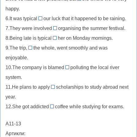
on
то/
зависимым
к
happy.
involved
//
что-
от
кому-
in
6.It was typical
our luck that it happened to be raining.
on
то
of
то/
быть
7.They were involved
organising the summer festival.
the
//
в
in
вовлеченным
whole
8.Being late is typical
her on Monday mornings.
typical
организацию
//
of
во
в
9.The trip,
the whole, went smoothly and was
of
be
//
on
что-
целом
smb/smth
enjoyable.
involved
typical
//
либо
характерно
in
10.The company is blamed
of
polluting the local river
on
for
для
участвовать
smb
system.
the
//
кого-
в
типично
whole
11.He plans to apply
scholarships to study abroad next
blame
то/
for
чем-
для
в
year.
smb/smth
чего-
//
либо
кого-
целом
for
12.She got addicted
coffee while studying for exams.
либо
apply
to
либо
smth
for
//
винить
А11-13
smth
get
за
Артикли:
подавать
addicted