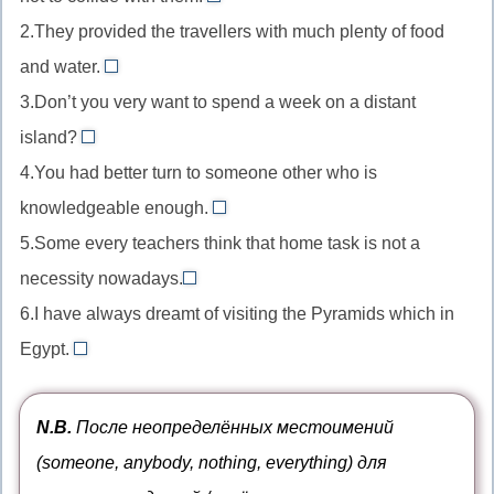
each
2.They provided the travellers with much plenty of food
+un-
//
+-
and water.
взаимное
much
d
3.Don’t you very want to spend a week on a distant
местоимение
//
each
island?
plenty
very
other
4.You had better turn to someone other who is
of
//
не
уже
knowledgeable enough.
very
other
имеет
означает
5.Some every teachers think that home task is not a
не
//
формы
«много»,
может
necessity nowadays.
для
притяжательного
every
добавление
дополнять
6.I have always dreamt of visiting the Pyramids which in
выражения
падежа
//
much
want,
«кто-
Egypt.
(окончания
неопределённые
приводит
which
правильно
то
-
местоимения
к
//
—
другой»
s
some
дублированию
лишнее
N.B.
После неопределённых местоимений
really
используется
не
и
относительное
want
(someone, anybody, nothing, everything) для
else,
бывает)
every
местоимение,
или