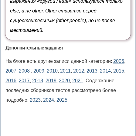
выражения «другой / ещё» используется только
а
не
которое
want
не
else, а не other. Other ставится перед
могут
нарушает
very
other
существительным (other people), но не после
употребляться
структуру
much
вместе,
местоимений.
предложения
правильно
—
Дополнительные задания
some
На блоге есть другие записи данной категории:
2006
,
teachers
2007
,
2008
,
2009
,
2010
,
2011
,
2012
,
2013
,
2014
,
2015
,
или
every
2016
,
2017
,
2018
,
2019
,
2020
,
2021
. Содержание
teacher
последних сборников тестов рассмотрено более
подробно:
2023
,
2024
,
2025
.