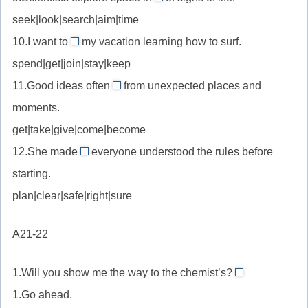
search
нравиться
seek|look|search|aim|time
of
//
кому-
много,
10.I want to
my vacation learning how to surf.
in
spend
то
достаточно
spend|get|join|stay|keep
search
//
of
11.Good ideas often
from unexpected places and
spend
come
в
moments.
time/vacation
//
поисках
проводить
get|take|give|come|become
come
время/
12.She made
everyone understood the rules before
from
sure
отпуск
исходить
starting.
//
от
plan|clear|safe|right|sure
make
sure
A21-22
убедиться
1.Will you show me the way to the chemist’s?
It’s
1.Go ahead.
really