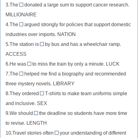
существительным,
3.The
donated a large sum to support cancer research.
прилагательное
multimillionaire
respect
MILLIONAIRE
перед
//
+-
существительным,
4.The
argued strongly for policies that support domestic
существительное
nationalist
able
republic
industries over imports. NATION
в
//
+-
качестве
5.The station is
by bus and has a wheelchair ramp.
существительное
accessible
an
подлежащего,
ACCESS
в
//
million
качестве
6.He was
to miss the train by only a minute. LUCK
прилагательное
unlucky
+multi-
подлежащего,
7.The
helped me find a biography and recommended
после
//
+-
librarian
nation
глагола-
three mystery novels. LIBRARY
прилагательное
aire
//
+-
связки,
8.They ordered
после
T-shirts to make team uniforms simple
существительное
al
unisex
access
глагола-
and inclusive. SEX
в
+-
//
+-
связки,
качестве
9.We should
the deadline so students have more time
ist
прилагательное
lengthen
ible
luck
подлежащего,
to revise. LENGTH
перед
//
+un-
library
существительным,
10.Travel stories often
your understanding of different
глагол
+-
enrich
+-