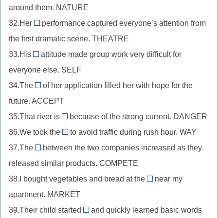
подлежащего,
around them. NATURE
в
//
y
communicate
качестве
32.Her
performance captured everyone’s attention from
наречие
theatrical
+mis-
подлежащего,
the first dramatic scene. THEATRE
в
//
+-
fail
начале
33.His
attitude made group work very difficult for
прилагательное
ion
selfish
+-
предложения,
everyone else. SELF
перед
(лишнее
//
ure
nature
существительным,
34.The
e)
of her application filled her with hope for the
прилагательное
acceptance
+-
theatre
future. ACCEPT
перед
//
al
+-
существительным,
35.That river is
because of the strong current. DANGER
существительное
+-
dangerous
ic
self
36.We took the
в
to avoid traffic during rush hour. WAY
ly
//
+-
subway
+-
качестве
37.The
(избавляемся
between the two companies increased as they
прилагательное
al
//
competition
ish
подлежащего,
от
released similar products. COMPETE
после
(убрать
существительное
//
accept
немой)
глагола-
38.I bought vegetables and bread at the
e)
как
near my
существительное
supermarket
+-
связки,
дополнение,
apartment. MARKET
в
//
ance
danger
way
качестве
39.Their child started
and quickly learned basic words
существительное
preschool
+-