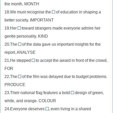
предложения,
the month. MONTH
после
de)
//
final
модального
18.We must recognise the
of education in shaping a
прилагательное
importance
+-
глагола,
better society. IMPORTANT
перед
//
ly
cycle
существительным,
19.Her
toward strangers made everyone admire her
существительное
kindness
+re-
month
gentle personality. KIND
в
//
+-
качестве
20.The
of the data gave us important insights for the
существительное
analysis
ly
дополнения,
report. ANALYSE
после
//
important
притяжательного
21.He stepped
to accept the award in front of the crowd.
существительное
forwards
+-
местоимения,
FOR
в
//
ance
kind
качестве
22.The
of the film was delayed due to budget problems.
наречие
(ce
production
+-
подлежащего,
PRODUCE
после
заменит
//
ness
analyse
глагола
23.Their national flag features a bold
t)
design of green,
существительное
tricolour
+-
движения,
white, and orange. COLOUR
в
//
sis
ward
качестве
24.Everyone deserves
, even living in a shared
прилагательное
(уберём
privacy
+for-