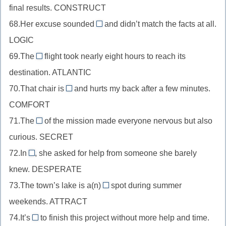
alphabet
final results. CONSTRUCT
после
en
//
ence
+-
глагола,
68.Her excuse sounded
(в
and didn’t match the facts at all.
прилагательное
(ce
illogical
ic
east
корне
LOGIC
перед
заменит
//
+-
+-
o
существительным,
69.The
t)
flight took nearly eight hours to reach its
прилагательное
al
transatlantic
ward
на
construct
destination. ATLANTIC
после
//
+-
e)
+-
глагола
70.That chair is
and hurts my back after a few minutes.
прилагательное
s
uncomfortable
ive
sound,
COMFORT
перед
//
logic
существительным,
71.The
of the mission made everyone nervous but also
прилагательное
secrecy
+il-
atlant
curious. SECRET
после
//
+-
+trans-
глагола-
72.In
, she asked for help from someone she barely
существительное
al
desperation
+-
связки,
knew. DESPERATE
в
//
ic
comfort
качестве
73.The town’s lake is a(n)
spot during summer
существительное
attractive
+un-
подлежащего,
weekends. ATTRACT
после
//
+-
secret
предложной
74.It’s
to finish this project without more help and time.
прилагательное
able
impossible
+-