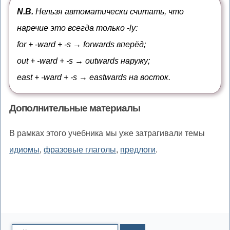
наклонении,
существительное
N.B.
Нельзя автоматически считать, что
heat
после
наречие это всегда только -ly:
+pre-
прилагательного,
for + -ward + -s → forwards вперёд;
lie
out + -ward + -s → outwards наружу;
+-
east + -ward + -s → eastwards на восток.
ar
(e
Дополнительные материалы
снова
лишнее)
В рамках этого учебника мы уже затрагивали темы
идиомы
,
фразовые глаголы
,
предлоги
.