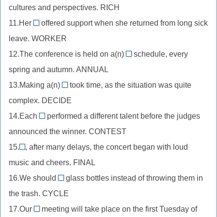
sex
cultures and perspectives. RICH
после
y
//
an
+uni-
модального
11.Her
offered support when she returned from long sick
глагол
(y
co-
глагола,
leave. WORKER
в
в
worker
length
качестве
12.The conference is held on a(n)
i)
schedule, every
//
bi-
+-
сказуемого,
spring and autumn. ANNUAL
существительное
annual
en
rich
после
13.Making a(n)
took time, as the situation was quite
//
decision
+en-
притяжательного
complex. DECIDE
прилагательное
//
местоимения,
перед
14.Each
performed a different talent before the judges
существительное
contestant
worker+
существительным,
announced the winner. CONTEST
в
//
co-
annual+
качестве
15.
, after many delays, the concert began with loud
существительное
Finally
bi-
дополнения,
music and cheers. FINAL
после
//
decide
местоимения,
16.We should
glass bottles instead of throwing them in
наречие
recycle
+-
contest
the trash. CYCLE
в
//
sion
+-
начале
17.Our
meeting will take place on the first Tuesday of
глагол
(теряется
monthly
ant