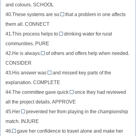
+sub-
подлежащего,
and colours. SCHOOL
в
//
ous
compete
качестве
40.These systems are so
that a problem in one affects
существительное
interconnected
+-
дополнения,
them all. CONNECT
в
//
ition
market
качестве
41.This process helps to
drinking water for rural
прилагательное
(минусуем
purify
+super-
дополнения,
communities. PURE
после
последнюю
//
school
глагола-
42.He is always
e)
of others and offers help when needed.
глагол
considerate
+pre-
связки,
CONSIDER
после
//
connect
частицы
43.His answer was
and missed key parts of the
прилагательное
incomplete
+inter-
to,
explanation. COMPLETE
после
//
+-
pure
глагола-
44.The committee gave quick
once they had reviewed
прилагательное
ed
approval
+-
связки,
all the project details. APPROVE
после
//
ify
consider
глагола-
45.Her
prevented her from playing in the championship
существительное
(e
injury
+-
связки,
match. INJURE
после
лишнее)
//
ate
complete
прилагательного,
46.
gave her confidence to travel alone and make her
существительное
Independence
+in-