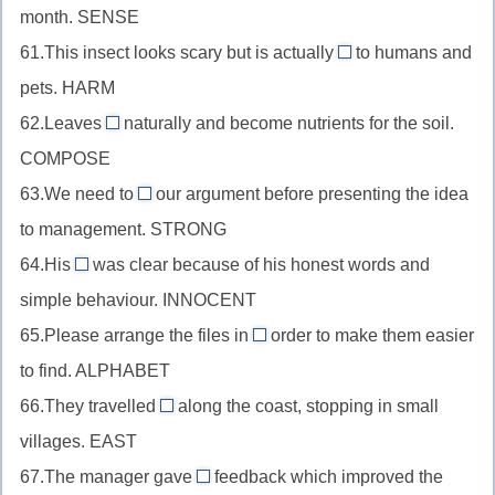
подлежащего,
month. SENSE
после
//
+ex-
study
глагола-
61.This insect looks scary but is actually
to humans and
прилагательное
harmless
+-
связки,
pets. HARM
перед
//
ent
replace
существительным,
62.Leaves
naturally and become nutrients for the soil.
прилагательное
(первой
decompose
+ir-
sense
COMPOSE
после
к
//
+-
+-
глагола-
63.We need to
основе
our argument before presenting the idea
глагол
able
strengthen
ible
связки,
добавится
to management. STRONG
в
//
(немая
harm
гласная
роли
64.His
was clear because of his honest words and
глагол
e,
innocence
+-
—
сказуемого,
simple behaviour. INNOCENT
после
разумный)
//
less
y
compose
частицы
65.Please arrange the files in
order to make them easier
существительное
лишняя)
alphabetical
+de-
to,
to find. ALPHABET
после
//
strong
притяжательного
66.They travelled
along the coast, stopping in small
прилагательное
eastwards
+-
местоимения,
villages. EAST
перед
//
th
innocent
существительным,
67.The manager gave
feedback which improved the
наречие
+-
constructive
+-