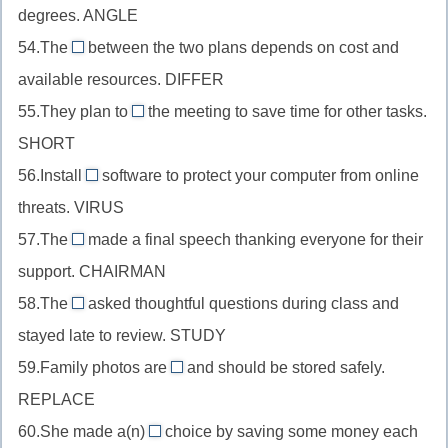
подлежащего,
degrees. ANGLE
после
//
(работница)
art
глагола-
54.The
between the two plans depends on cost and
существительное
difference
+-
связки,
available resources. DIFFER
в
//
ist
reason
качестве
55.They plan to
the meeting to save time for other tasks.
существительное
shorten
+-
подлежащего,
SHORT
в
//
able
angle
качестве
56.Install
software to protect your computer from online
глагол
antivirus
+tri-
подлежащего,
threats. VIRUS
после
//
differ
частицы
57.The
made a final speech thanking everyone for their
существительное
ex-
+-
to,
support. CHAIRMAN
как
chairman
ence
short
дополнение,
58.The
asked thoughtful questions during class and
//
student
+-
virus
stayed late to review. STUDY
существительное
//
en
+anti-
в
59.Family photos are
and should be stored safely.
существительное
irreplaceable
качестве
REPLACE
в
//
подлежащего,
качестве
60.She made a(n)
choice by saving some money each
прилагательное
sensible
chairman