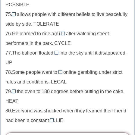
конструкции,
POSSIBLE
перед
//
cy
desperate
существительным,
75.
allows people with different beliefs to live peacefully
прилагательное
(потеряется
Tolerance
+-
attract
side by side. TOLERATE
после
t)
//
ion
+-
глагола-
76.He learned to ride a(n)
after watching street
существительное
(убирая
unicycle
ive
связки,
performers in the park. CYCLE
в
e)
//
possible
качестве
77.The balloon floated
into the sky until it disappeared.
существительное
upwards
+im-
подлежащего,
UP
как
//
tolerate
дополнение,
78.Some people want to
online gambling under strict
наречие
legalise
+-
cycle
rules and conditions. LEGAL
после
//
ance
+uni-
глагола,
79.
the oven to 180 degrees before putting in the cake.
глагол
(лишнее
Preheat
ward
HEAT
после
e)
//
+up-
частицы,
80.Everyone was shocked when they learned their friend
глагол
+-
legal
had been a constant
в
. LIE
liar
s
+-
повелительном
//
ise