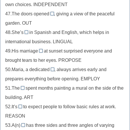
approve
own choices. INDEPENDENT
после
//
+-
притяжательного
47.The doors opened
, giving a view of the peaceful
существительное
outwards
al
местоимения,
garden. OUT
в
//
(убираем
injure
качестве
48.She’s
in Spanish and English, which helps in
наречие
e)
bilingual
+-
подлежащего,
international business. LINGUAL
после
//
y
independent
глагола,
49.His marriage
at sunset surprised everyone and
прилагательное
(лишним
proposal
+-
ward
brought tears to her eyes. PROPOSE
после
станет
//
ence
+out-
глагола-
50.Maria, a dedicated
e)
, always arrives early and
существительное
(t
employee
+-
связки,
prepares everything before opening. EMPLOY
перед
на
//
s
lingual
существительным,
51.The
ce)
spent months painting a mural on the side of the
существительное
artist
+bi-
propose
building. ART
после
//
+-
прилагательного,
52.It’s
to expect people to follow basic rules at work.
существительное
reasonable
al
employ
REASON
в
//
(e
+-
качестве
53.A(n)
has three sides and three angles of varying
прилагательное
убрать)
triangle
ee