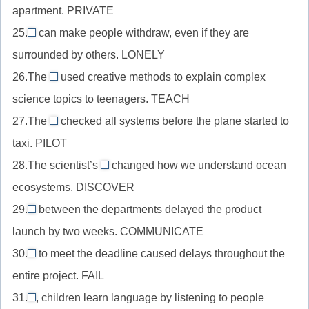
подлежащего,
apartment. PRIVATE
перед
немую
//
+-
produce
существительным,
25.
can make people withdraw, even if they are
e)
существительное
s
Loneliness
+-
colour
surrounded by others. LONELY
в
//
tion
+tri-
качестве
26.The
used creative methods to explain complex
существительное
(минус
teacher
дополнения,
science topics to teenagers. TEACH
в
e)
//
private
качестве
27.The
checked all systems before the plane started to
существительное
co-
+-
подлежащего,
taxi. PILOT
в
pilot
cy
lonely
качестве
28.The scientist’s
changed how we understand ocean
//
(потеряем
discovery
+-
подлежащего,
ecosystems. DISCOVER
существительное
te)
//
ness
teach
в
29.
between the departments delayed the product
существительное
(i
Miscommunication
+-
качестве
launch by two weeks. COMMUNICATE
после
заменяет
//
er
подлежащего,
притяжательного
30.
y)
to meet the deadline caused delays throughout the
существительное
Failure
pilot
падежа,
entire project. FAIL
в
//
+co-
discover
качестве
31.
, children learn language by listening to people
существительное
Naturally
+-